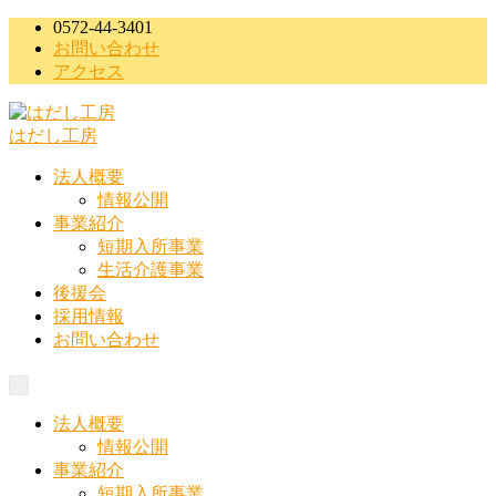
コ
0572-44-3401
お問い合わせ
ン
アクセス
テ
ン
ツ
はだし工房
へ
ス
法人概要
キ
情報公開
ッ
事業紹介
プ
短期入所事業
生活介護事業
後援会
採用情報
お問い合わせ
メ
ニ
法人概要
ュ
情報公開
ー
事業紹介
短期入所事業