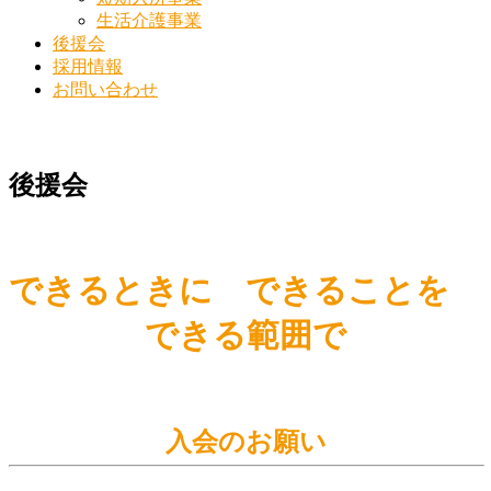
生活介護事業
後援会
採用情報
お問い合わせ
後援会
できるときに できることを
後
できる範囲で
援
会
2025
入会のお願い
年
10
月