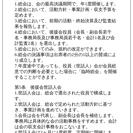
1.総会は、会の最高決議期間で、年1度開催します。
2.総会において、活動方針・事業計画・収支予算を
定めます。
3.総会において、前期の活動・終始決算及び監査結
果を報告します。
4.総会において、後援会役員（会長・副会長若干
名・事務局長及び事務局員若干名・会計1名及び会
計監査2名）を選出します。
5.総会においてのみ、規約の改定ができます。
6.総会の決議事項は出席者の2分の1以上の賛成によ
り成立します。
7.年度途中であっても、役員（世話人）会が会員総
意での判断を必要とした場合に「臨時総会」を開催
することができます。
第5条 後援会世話人会
1.世話人会は、総会で選出された役員で構成しま
す。
2.世話人会は、総会で定められた活動方針に基づ
き、事業計画を進めていきます。
3.会長は会を代表し、副会長は会長を補佐します。
事務局は具体的な会の活動事務をすすめます。会計
は会の収支会計事務をおこないます。
4.世話人会は2ヶ月に1度程度、定期的に開催しま