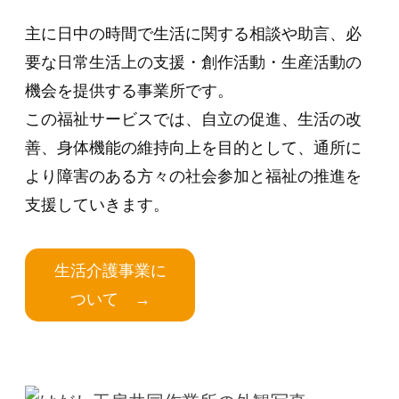
介
主に日中の時間で生活に関する相談や助言、必
2025
年
要な日常生活上の支援・創作活動・生産活動の
10
機会を提供する事業所です。
月
この福祉サービスでは、自立の促進、生活の改
16
日
善、身体機能の維持向上を目的として、通所に
by
より障害のある方々の社会参加と福祉の推進を
smcp@hadashi
支援していきます。
生活介護事業に
ついて →