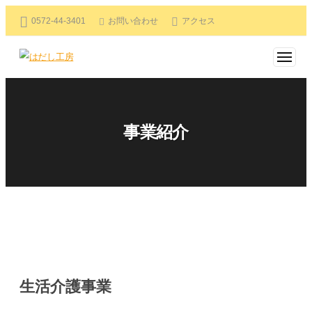
コ
0572-44-3401
お問い合わせ
アクセス
ン
テ
メ
ニ
ン
は
ュ
ー
ツ
だ
へ
し
ス
事業紹介
工
キ
房
ッ
プ
事
業
紹
生活介護事業